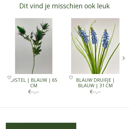
Dit vind je misschien ook leuk
Items van productcarrousel
DISTEL | BLAUW | 65
BLAUW DRUIFJE |
CM
BLAUW | 31 CM
€--,--
€--,--