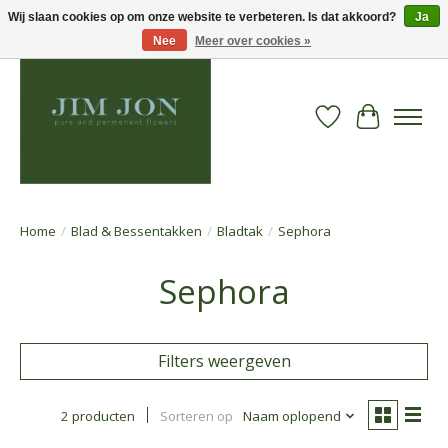
Wij slaan cookies op om onze website te verbeteren. Is dat akkoord?
Ja
Nee
Meer over cookies »
Verlanglijst
Winkelwa
Home
/
Blad & Bessentakken
/
Bladtak
/
Sephora
Sephora
Filters weergeven
2 producten
Sorteren op
Naam oplopend