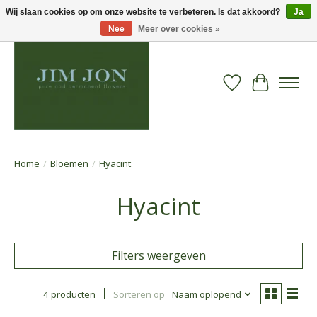
Wij slaan cookies op om onze website te verbeteren. Is dat akkoord?
Ja
Nee
Meer over cookies »
Verlanglijst
Winkelwa
Home
/
Bloemen
/
Hyacint
Hyacint
Filters weergeven
4 producten
Sorteren op
Naam oplopend