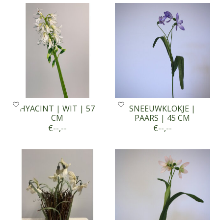
HYACINT | WIT | 57
SNEEUWKLOKJE |
CM
PAARS | 45 CM
€--,--
€--,--