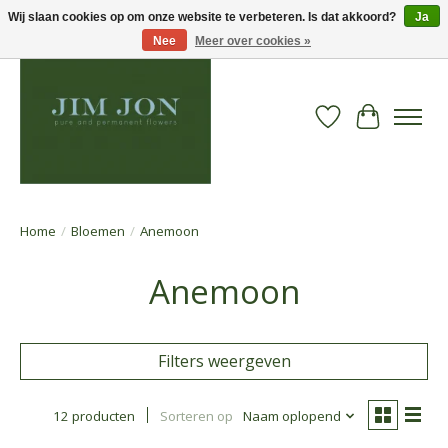
Wij slaan cookies op om onze website te verbeteren. Is dat akkoord?
Ja
Nee
Meer over cookies »
Verlanglijst
Winkelwa
Home
/
Bloemen
/
Anemoon
Anemoon
Filters weergeven
12 producten
Sorteren op
Naam oplopend