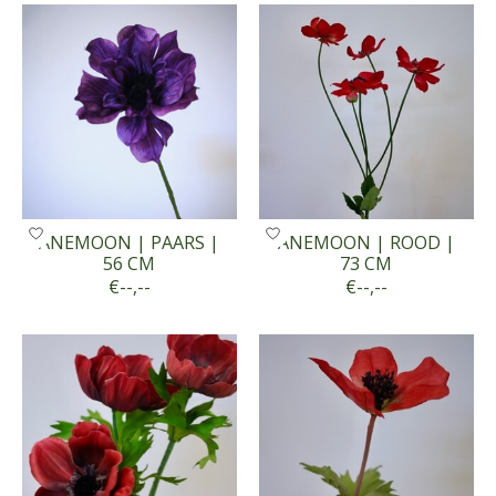
ANEMOON | PAARS |
ANEMOON | ROOD |
56 CM
73 CM
€--,--
€--,--