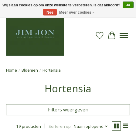
Wij slaan cookies op om onze website te verbeteren. Is dat akkoord?
Ja
Nee
Meer over cookies »
Verlanglijst
Winkelwa
Home
/
Bloemen
/
Hortensia
Hortensia
Filters weergeven
19 producten
Sorteren op
Naam oplopend