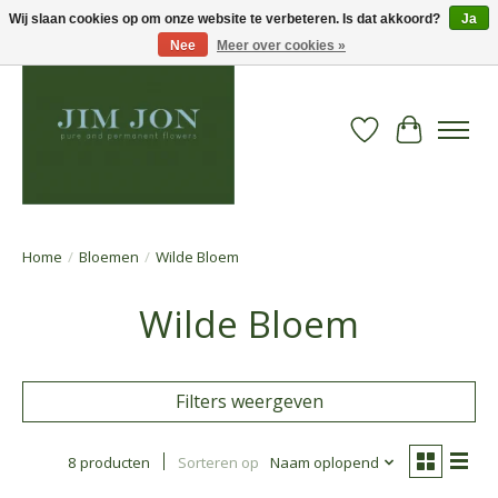
Wij slaan cookies op om onze website te verbeteren. Is dat akkoord?
Ja
Nee
Meer over cookies »
Verlanglijst
Winkelwa
Home
/
Bloemen
/
Wilde Bloem
Wilde Bloem
Filters weergeven
8 producten
Sorteren op
Naam oplopend