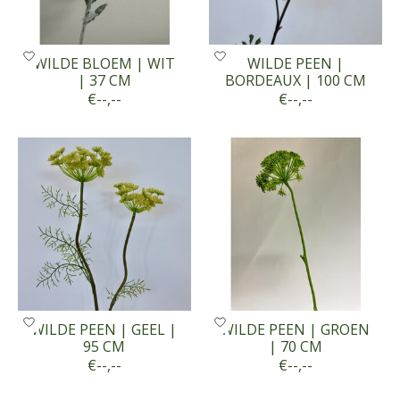
WILDE BLOEM | WIT
WILDE PEEN |
| 37 CM
BORDEAUX | 100 CM
€--,--
€--,--
WILDE PEEN | GEEL |
WILDE PEEN | GROEN
95 CM
| 70 CM
€--,--
€--,--