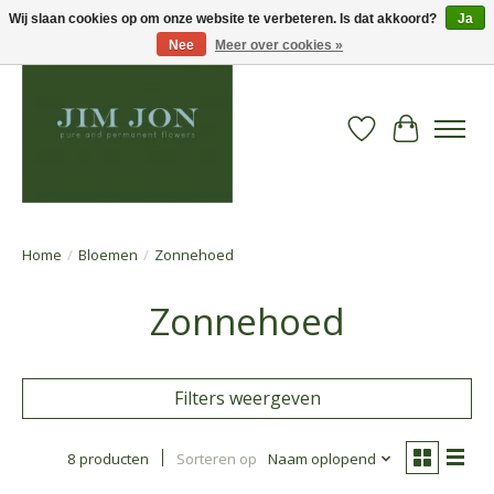
Wij slaan cookies op om onze website te verbeteren. Is dat akkoord?
Ja
Nee
Meer over cookies »
Verlanglijst
Winkelwa
Home
/
Bloemen
/
Zonnehoed
Zonnehoed
Filters weergeven
8 producten
Sorteren op
Naam oplopend