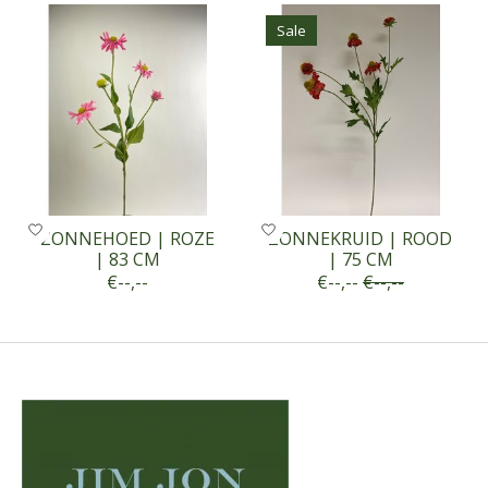
Sale
ZONNEHOED | ROZE
ZONNEKRUID | ROOD
| 83 CM
| 75 CM
€--,--
€--,--
€--,--