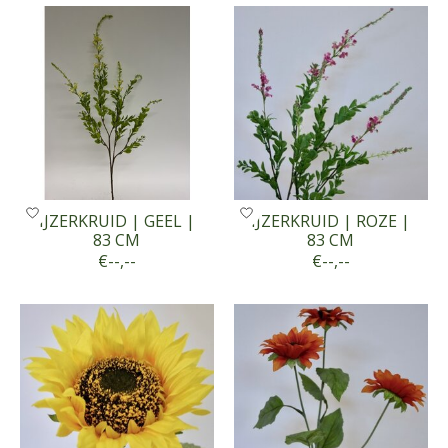
IJZERKRUID | GEEL |
IJZERKRUID | ROZE |
83 CM
83 CM
€--,--
€--,--