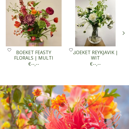
BOEKET FEASTY
BOEKET REYKJAVIK |
FLORALS | MULTI
WIT
€--,--
€--,--