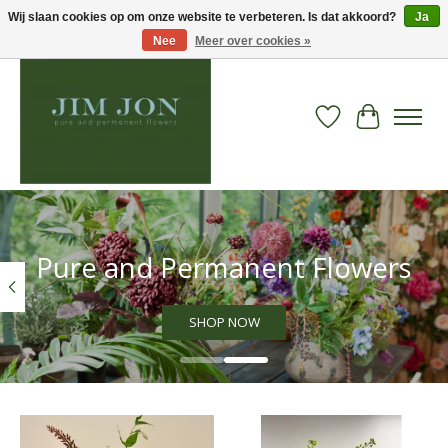
Wij slaan cookies op om onze website te verbeteren. Is dat akkoord?
Ja
Nee
Meer over cookies »
Verlanglijst
Winkelwa
Hero slideshow items
Pure and Permanent Flowers
SHOP NOW
Items van productcarrousel