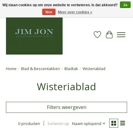
Wij slaan cookies op om onze website te verbeteren. Is dat akkoord?
Ja
Nee
Meer over cookies »
Verlanglijst
Winkelwa
Home
/
Blad & Bessentakken
/
Bladtak
/
Wisteriablad
Wisteriablad
Filters weergeven
0 producten
Sorteren op
Naam oplopend