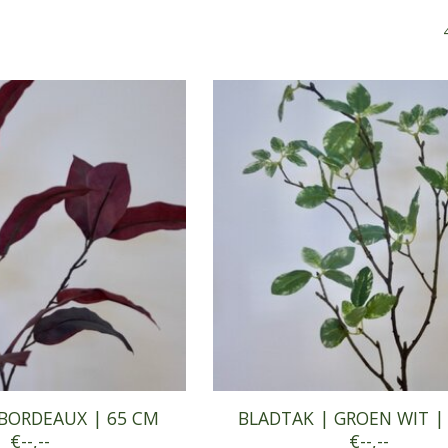
 BORDEAUX | 65 CM
BLADTAK | GROEN WIT |
€--,--
€--,--