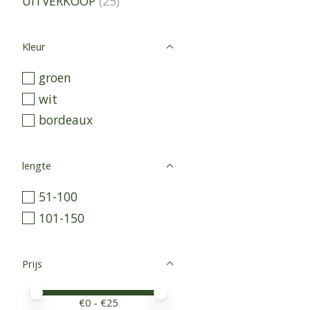
UITVERKOOP
(25)
Kleur
groen
wit
bordeaux
lengte
51-100
101-150
Prijs
Minimale prijswaarde
Price maximum value
€
0
- €
25