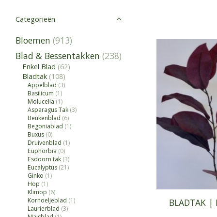
Categorieën
Bloemen
(913)
Blad & Bessentakken
(238)
Enkel Blad
(62)
Bladtak
(108)
Appelblad
(3)
Basilicum
(1)
Molucella
(1)
Asparagus Tak
(3)
Beukenblad
(6)
Begoniablad
(1)
Buxus
(0)
Druivenblad
(1)
Euphorbia
(0)
Esdoorn tak
(3)
Eucalyptus
(21)
Ginko
(1)
Hop
(1)
Klimop
(6)
Kornoeljeblad
(1)
BLADTAK |
Laurierblad
(3)
Maisblad
(1)