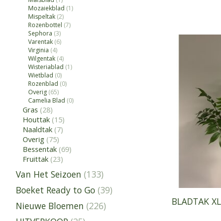
Mozaiekblad
(1)
Mispeltak
(2)
Rozenbottel
(7)
Sephora
(3)
Varentak
(6)
Virginia
(4)
Wilgentak
(4)
Wisteriablad
(1)
Wietblad
(0)
Rozenblad
(0)
Overig
(65)
Camelia Blad
(0)
Gras
(28)
Houttak
(15)
Naaldtak
(7)
Overig
(75)
Bessentak
(69)
Fruittak
(23)
Van Het Seizoen
(133)
Boeket Ready to Go
(39)
BLADTAK XL
Nieuwe Bloemen
(226)