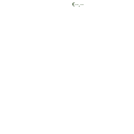
€--,--