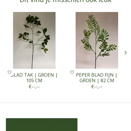
Items van productcarrousel
BLAD TAK | GROEN |
PEPER BLAD FIJN |
105 CM
GROEN | 82 CM
€--,--
€--,--