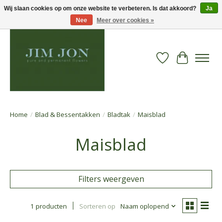
Wij slaan cookies op om onze website te verbeteren. Is dat akkoord?
Ja
Nee
Meer over cookies »
Verlanglijst
Winkelwa
Home
/
Blad & Bessentakken
/
Bladtak
/
Maisblad
Maisblad
Filters weergeven
1 producten
Sorteren op
Naam oplopend