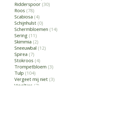
Ridderspoor
(30)
Roos
(78)
Scabiosa
(4)
Schijnhulst
(0)
Schermbloemen
(14)
Sering
(11)
Skimmia
(2)
Sneeuwbal
(12)
Spirea
(7)
Stokroos
(4)
Trompetbloem
(3)
Tulp
(104)
Vergeet mij niet
(3)
Viooltjes
(7)
Vlasbekje
(1)
Venkel
(6)
Vingerhoedskruid
(6)
Wilde Bloem
(11)
Wisteria
(4)
Wonderboombloem
(2)
Zonnehoed
(11)
Zonnekruid
(4)