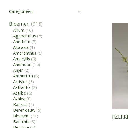
Categorieën
Bloemen
(913)
Allium
(16)
Agapanthus
(5)
Anethum
(5)
Alocasia
(1)
Amaranthus
(5)
Amaryllis
(0)
Anemoon
(15)
Anjer
(2)
Anthurium
(8)
Artisjok
(3)
Astrantia
(2)
Astilbe
(6)
Azalea
(0)
Banksia
(2)
Berenklauw
(5)
Bloesem
(31)
IJZERK
Bauhinia
(3)
Begonia
(3)