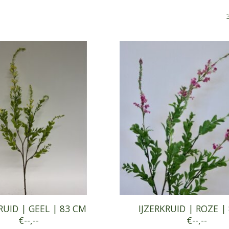
RUID | GEEL | 83 CM
IJZERKRUID | ROZE |
€--,--
€--,--