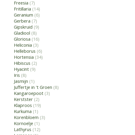
Freesia
(7)
Fritillaria
(14)
Geranium
(6)
Gerbera
(7)
Gipskruid
(9)
Gladiool
(8)
Gloriosa
(16)
Heliconia
(3)
Helleborus
(6)
Hortensia
(34)
Hibiscus
(2)
Hyacint
(9)
Iris
(8)
Jasmijn
(1)
Juffertje in 't Groen
(8)
Kangaroepoot
(3)
Kerstster
(2)
Klaproos
(19)
Kurkuma
(1)
Korenbloem
(3)
Kornoelje
(1)
Lathyrus
(12)