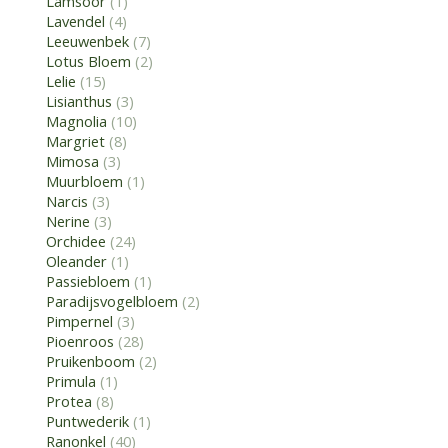
Lamsoor
(1)
Lavendel
(4)
Leeuwenbek
(7)
Lotus Bloem
(2)
Lelie
(15)
Lisianthus
(3)
Magnolia
(10)
Margriet
(8)
Mimosa
(3)
Muurbloem
(1)
Narcis
(3)
Nerine
(3)
Orchidee
(24)
Oleander
(1)
Passiebloem
(1)
Paradijsvogelbloem
(2)
Pimpernel
(3)
Pioenroos
(28)
Pruikenboom
(2)
Primula
(1)
Protea
(8)
Puntwederik
(1)
Ranonkel
(40)