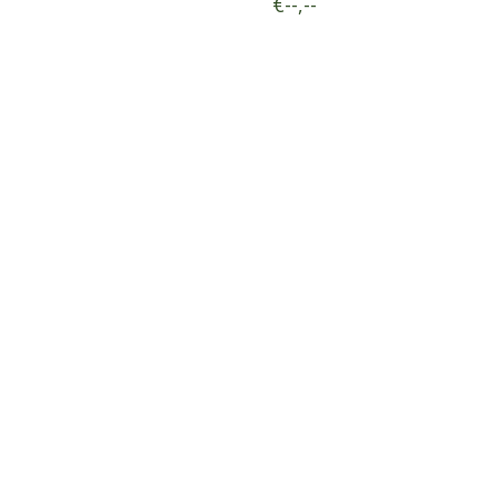
€--,--