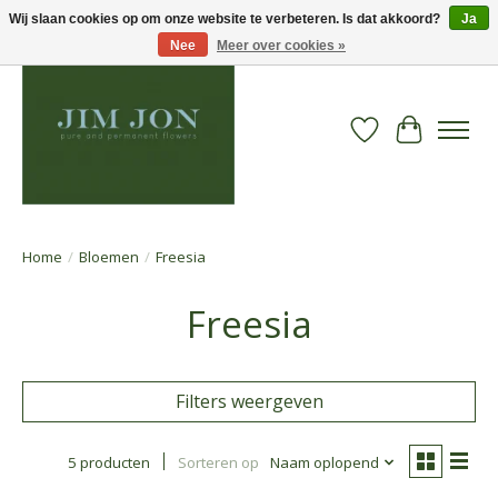
Wij slaan cookies op om onze website te verbeteren. Is dat akkoord?
Ja
Nee
Meer over cookies »
Verlanglijst
Winkelwa
Home
/
Bloemen
/
Freesia
Freesia
Filters weergeven
5 producten
Sorteren op
Naam oplopend