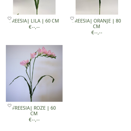
FREESIA| LILA | 60 CM
FREESIA| ORANJE | 80
CM
€--,--
€--,--
FREESIA| ROZE | 60
CM
€--,--