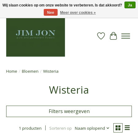
Wij slaan cookies op om onze website te verbeteren. Is dat akkoord?
Ja
Nee
Meer over cookies »
Verlanglijst
Winkelwa
Home
/
Bloemen
/
Wisteria
Wisteria
Filters weergeven
1 producten
Sorteren op
Naam oplopend