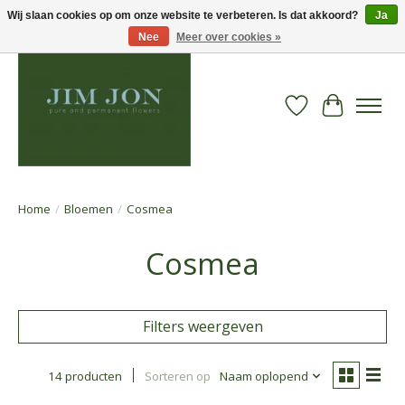
Wij slaan cookies op om onze website te verbeteren. Is dat akkoord?
Ja
Nee
Meer over cookies »
Verlanglijst
Winkelwa
Home
/
Bloemen
/
Cosmea
Cosmea
Filters weergeven
14 producten
Sorteren op
Naam oplopend