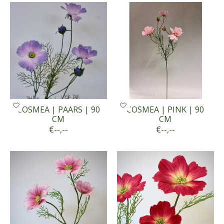
COSMEA | PAARS | 90
COSMEA | PINK | 90
CM
CM
€--,--
€--,--