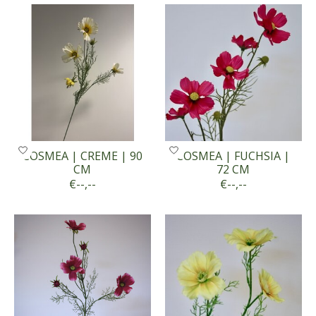
COSMEA | CREME | 90
COSMEA | FUCHSIA |
CM
72 CM
€--,--
€--,--