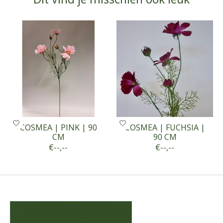
Items van productcarrousel
COSMEA | PINK | 90
COSMEA | FUCHSIA |
CM
90 CM
€--,--
€--,--