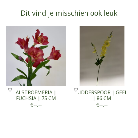
Dit vind je misschien ook leuk
Items van productcarrousel
ALSTROEMERIA |
RIDDERSPOOR | GEEL
FUCHSIA | 75 CM
| 86 CM
€--,--
€--,--