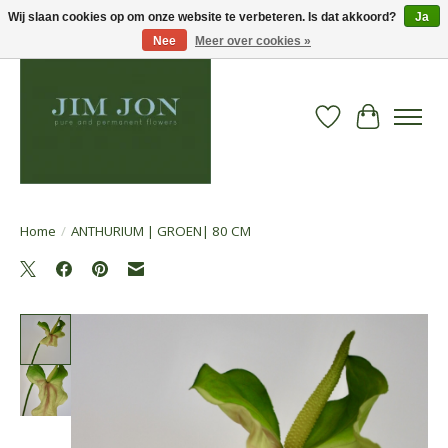
Wij slaan cookies op om onze website te verbeteren. Is dat akkoord?
Ja
Nee
Meer over cookies »
Verlanglijst
Winkelwa
Home
/
ANTHURIUM | GROEN| 80 CM
Product image slideshow Items