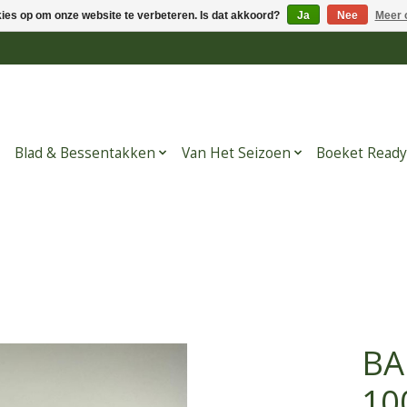
kies op om onze website te verbeteren. Is dat akkoord?
Ja
Nee
Meer 
Blad & Bessentakken
Van Het Seizoen
Boeket Ready
BA
10