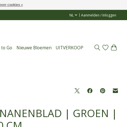
over cookies »
NL
Aanmelden / Inloggen
 to Go
Nieuwe Bloemen
UITVERKOOP
NANENBLAD | GROEN |
0 CM