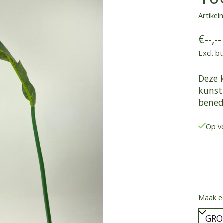
Artike
€--,--
Excl. b
Deze 
kunstb
bened
Op v
Maak e