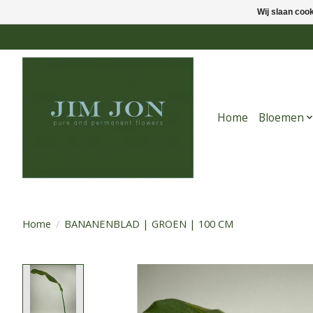
Wij slaan coo
Home
Bloemen
Home
/
BANANENBLAD | GROEN | 100 CM
Product image slideshow Items