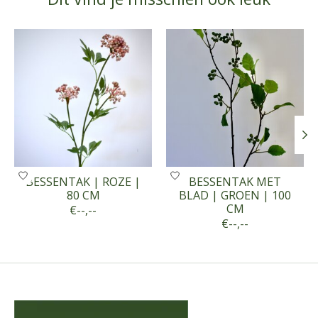
Items van productcarrousel
BESSENTAK | ROZE |
BESSENTAK MET
80 CM
BLAD | GROEN | 100
CM
€--,--
€--,--