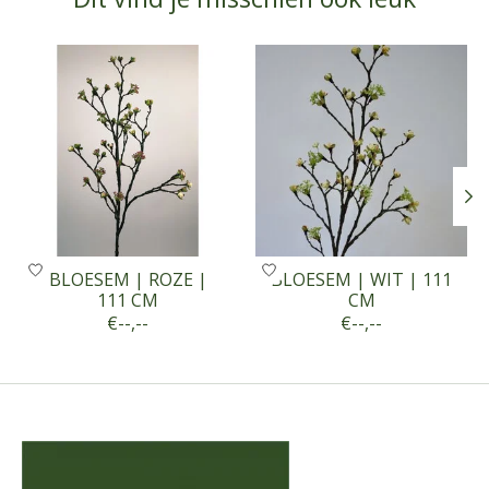
Items van productcarrousel
BLOESEM | ROZE |
BLOESEM | WIT | 111
111 CM
CM
€--,--
€--,--