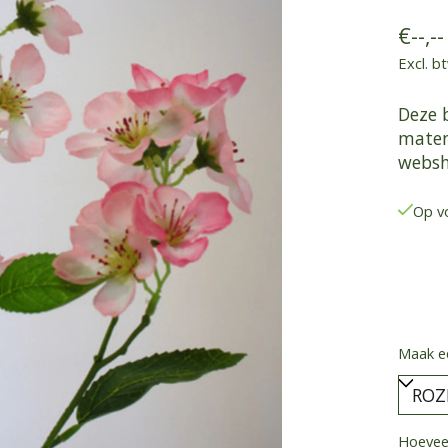
€--,--
Excl. b
Deze b
maten.
websh
Op v
Maak e
Hoeveel