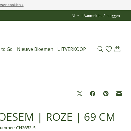
over cookies »
NL
Aanmelden / Inloggen
 to Go
Nieuwe Bloemen
UITVERKOOP
OESEM | ROZE | 69 CM
lnummer: CH2652-5