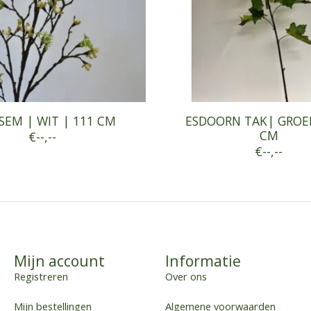
SEM | WIT | 111 CM
ESDOORN TAK| GROEN
CM
€--,--
€--,--
Mijn account
Informatie
Registreren
Over ons
Mijn bestellingen
Algemene voorwaarden