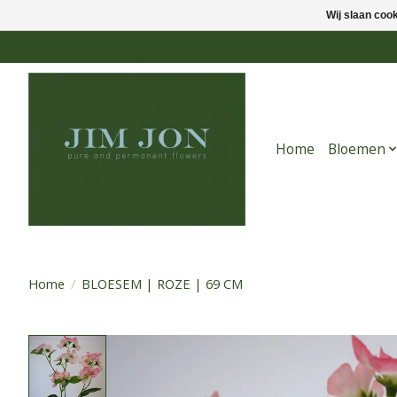
Wij slaan coo
Home
Bloemen
Home
/
BLOESEM | ROZE | 69 CM
Product image slideshow Items