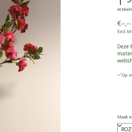
Artike
€--,--
Excl. b
Deze b
maten.
websh
Op v
Maak e