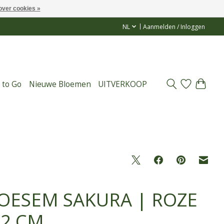
over cookies »
NL
Aanmelden / Inloggen
 to Go
Nieuwe Bloemen
UITVERKOOP
OESEM SAKURA | ROZE
92 CM