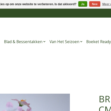
kies op om onze website te verbeteren. Is dat akkoord?
Ja
Nee
Meer 
Blad & Bessentakken
Van Het Seizoen
Boeket Ready
BR
C