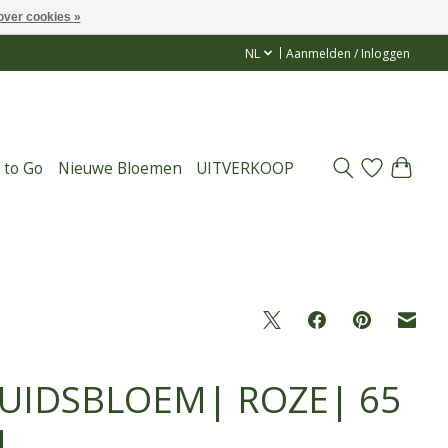
over cookies »
NL
Aanmelden / Inloggen
 to Go
Nieuwe Bloemen
UITVERKOOP
UIDSBLOEM| ROZE| 65
M