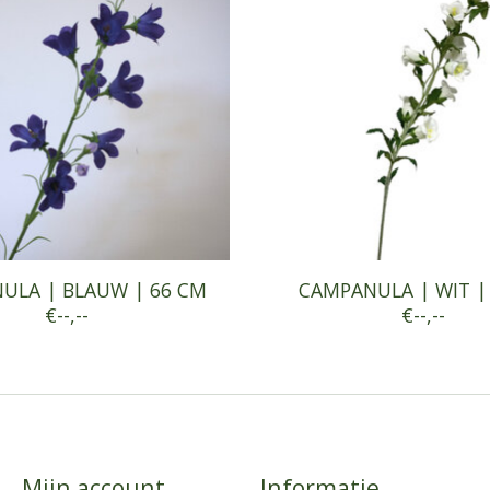
ULA | BLAUW | 66 CM
CAMPANULA | WIT |
€--,--
€--,--
Mijn account
Informatie