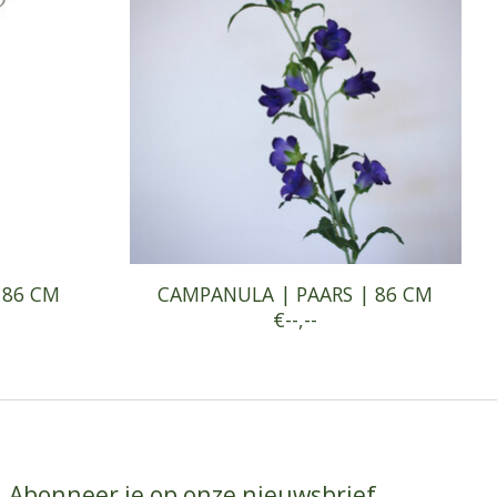
 86 CM
CAMPANULA | PAARS | 86 CM
€--,--
Abonneer je op onze nieuwsbrief