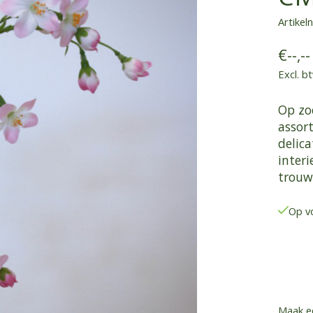
Artike
€--,--
Excl. b
Op zo
assor
delica
inter
trouw
Op v
Maak e