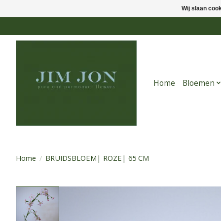
Wij slaan coo
Home
Bloemen
Home
/
BRUIDSBLOEM| ROZE| 65 CM
Product image slideshow Items