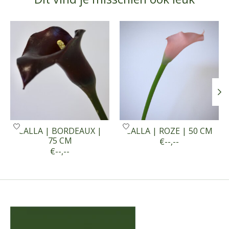
Items van productcarrousel
CALLA | BORDEAUX |
CALLA | ROZE | 50 CM
75 CM
€--,--
€--,--