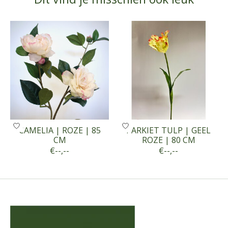
Items van productcarrousel
CAMELIA | ROZE | 85
PARKIET TULP | GEEL
CM
ROZE | 80 CM
€--,--
€--,--