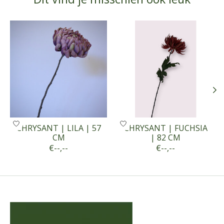
Items van productcarrousel
CHRYSANT | LILA | 57
CHRYSANT | FUCHSIA
CM
| 82 CM
€--,--
€--,--