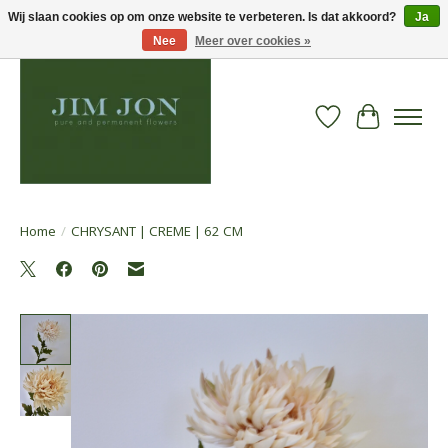
Wij slaan cookies op om onze website te verbeteren. Is dat akkoord?
Ja
Nee
Meer over cookies »
Verlanglijst
Winkelwa
Home
/
CHRYSANT | CREME | 62 CM
Product image slideshow Items