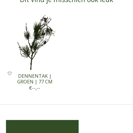
Items van productcarrousel
DENNENTAK |
GROEN | 77 CM
€--,--