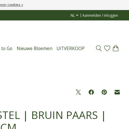
over cookies »
NL
Aanmelden / Inloggen
 to Go
Nieuwe Bloemen
UITVERKOOP
STEL | BRUIN PAARS |
 CM