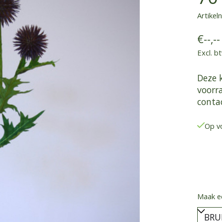
Artike
€--,--
Excl. b
Deze 
voorr
conta
Op v
Maak e