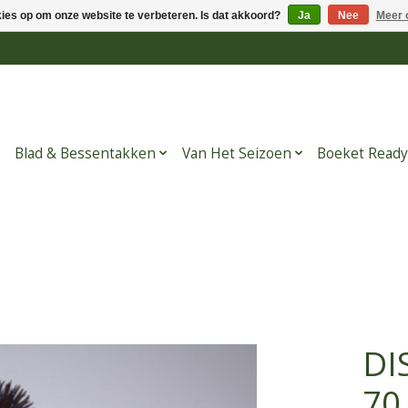
kies op om onze website te verbeteren. Is dat akkoord?
Ja
Nee
Meer 
Blad & Bessentakken
Van Het Seizoen
Boeket Ready
DI
70