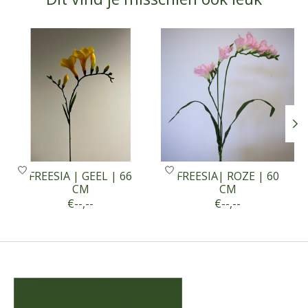
Items van productcarrousel
FREESIA | GEEL | 66
FREESIA| ROZE | 60
CM
CM
€--,--
€--,--