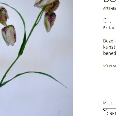
Artike
€--,--
Excl. b
Deze 
kunstb
bened
Op v
Maak e