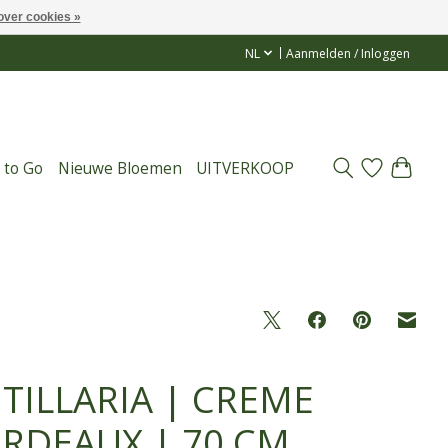
over cookies »
NL
Aanmelden / Inloggen
 to Go
Nieuwe Bloemen
UITVERKOOP
ITILLARIA | CREME
RDEAUX | 70 CM