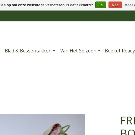
kies op om onze website te verbeteren. Is dat akkoord?
Ja
Nee
Meer 
Blad & Bessentakken
Van Het Seizoen
Boeket Ready
FR
BO