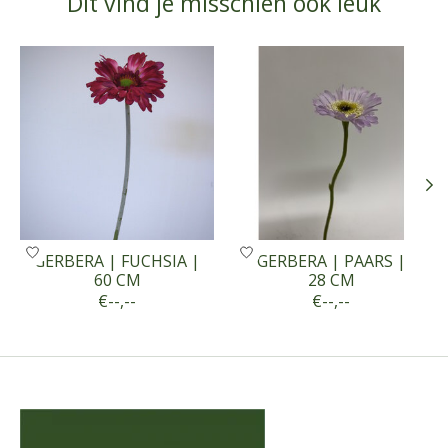
Dit vind je misschien ook leuk
Items van productcarrousel
GERBERA | FUCHSIA |
GERBERA | PAARS |
60 CM
28 CM
€--,--
€--,--