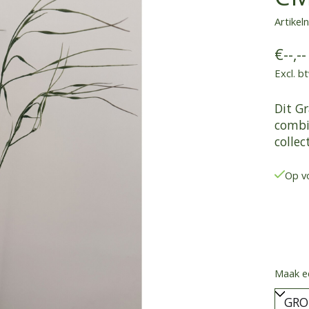
Artike
€--,--
Excl. b
Dit Gr
combi
collec
Op v
Maak e