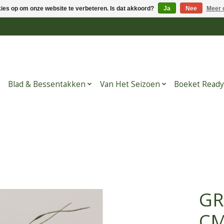
kies op om onze website te verbeteren. Is dat akkoord?
Ja
Nee
Meer 
Blad & Bessentakken
Van Het Seizoen
Boeket Ready
GR
C