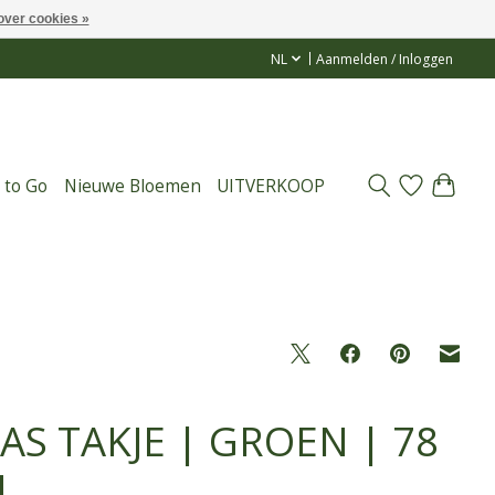
over cookies »
NL
Aanmelden / Inloggen
 to Go
Nieuwe Bloemen
UITVERKOOP
AS TAKJE | GROEN | 78
M