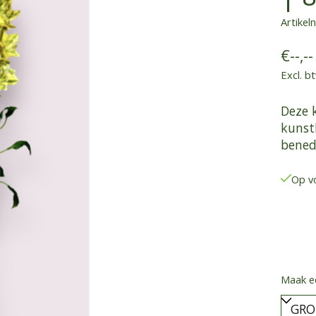
Artike
€--,--
Excl. b
Deze 
kunstb
bened
Op v
Maak e