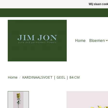
Wij slaan coo
Home
Bloemen
Home
/
KARDINAALSVOET | GEEL | 84 CM
Product image slideshow Items