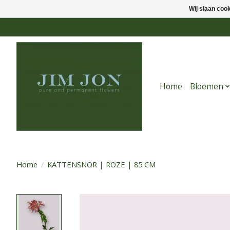
Wij slaan coo
Home
Bloemen
Home
/
KATTENSNOR | ROZE | 85 CM
Product image slideshow Items