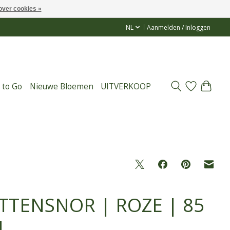
over cookies »
NL
Aanmelden / Inloggen
 to Go
Nieuwe Bloemen
UITVERKOOP
TTENSNOR | ROZE | 85
M