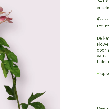
Artike
€--,--
Excl. b
De ka
Flower
door 
van e
blikv
Op v
Maak e