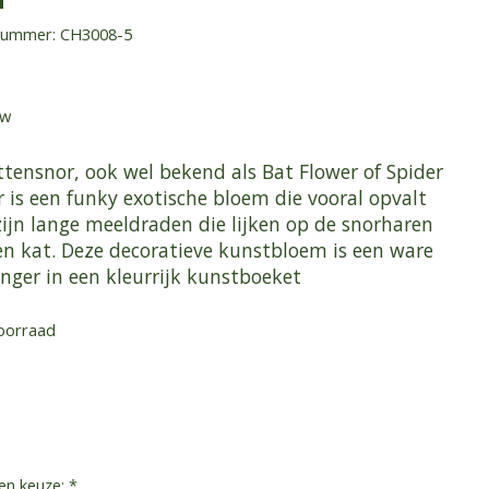
lnummer: CH3008-5
tw
ttensnor, ook wel bekend als Bat Flower of Spider
 is een funky exotische bloem die vooral opvalt
zijn lange meeldraden die lijken op de snorharen
en kat. Deze decoratieve kunstbloem is een ware
anger in een kleurrijk kunstboeket
oorraad
en keuze:
*