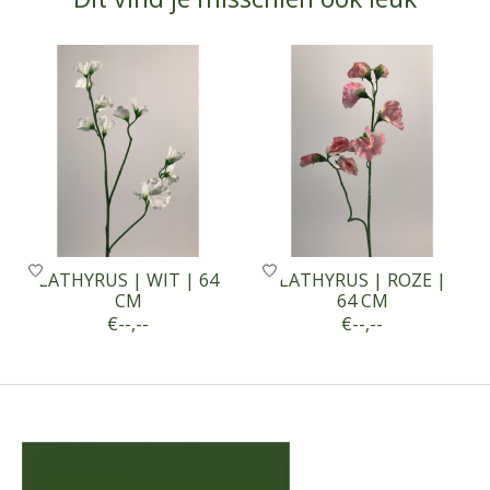
Items van productcarrousel
LATHYRUS | WIT | 64
LATHYRUS | ROZE |
CM
64 CM
€--,--
€--,--