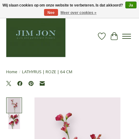
Wij slaan cookies op om onze website te verbeteren. Is dat akkoord?
Ja
Nee
Meer over cookies »
Verlanglijst
Winkelwa
Home
/
LATHYRUS | ROZE | 64 CM
Product image slideshow Items