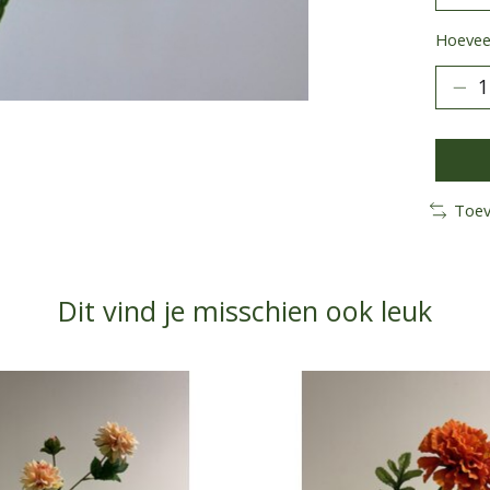
Hoeveel
Toev
Dit vind je misschien ook leuk