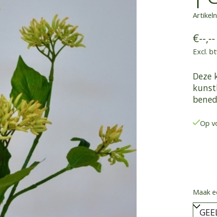
Artike
€--,--
Excl. b
Deze 
kunstb
bened
Op v
Maak e