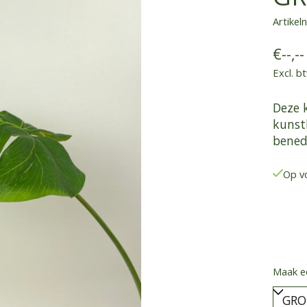
Artike
€--,--
Excl. b
Deze 
kunstb
bened
Op v
Maak e