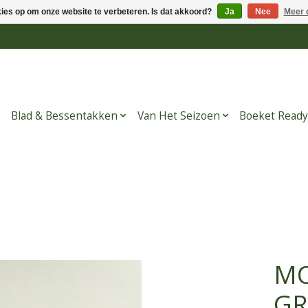
kies op om onze website te verbeteren. Is dat akkoord?
Ja
Nee
Meer 
Blad & Bessentakken
Van Het Seizoen
Boeket Ready
MO
GR