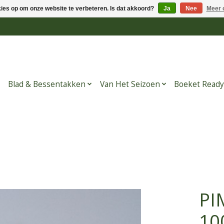
kies op om onze website te verbeteren. Is dat akkoord?
Ja
Nee
Meer 
Blad & Bessentakken
Van Het Seizoen
Boeket Ready
PI
10