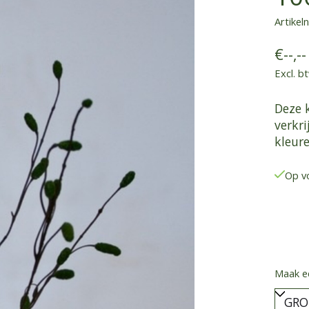
Artike
€--,--
Excl. b
Deze 
verkri
kleure
Op v
Maak e