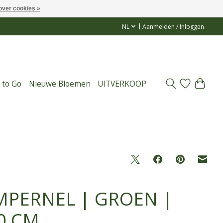
over cookies »
NL
Aanmelden / Inloggen
 to Go
Nieuwe Bloemen
UITVERKOOP
MPERNEL | GROEN |
0 CM