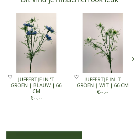
Items van productcarrousel
JUFFERTJE IN 'T
JUFFERTJE IN 'T
GROEN | BLAUW | 66
GROEN | WIT | 66 CM
CM
€--,--
€--,--