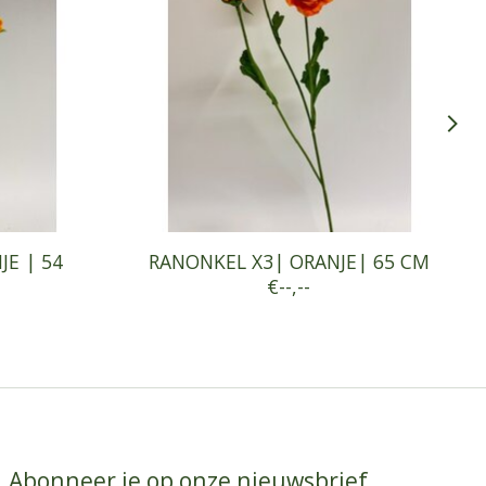
JE | 54
RANONKEL X3| ORANJE| 65 CM
€--,--
Abonneer je op onze nieuwsbrief