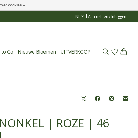
over cookies »
NL
Aanmelden / Inloggen
 to Go
Nieuwe Bloemen
UITVERKOOP
NONKEL | ROZE | 46
M