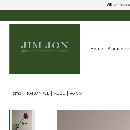
Wij slaan coo
Home
Bloemen
Home
/
RANONKEL | ROZE | 46 CM
Product image slideshow Items