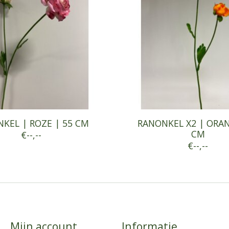
KEL | ROZE | 55 CM
RANONKEL X2 | ORAN
CM
€--,--
€--,--
Mijn account
Informatie