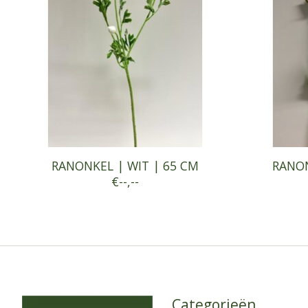
RANONKEL | WIT | 65 CM
RANON
€--,--
Categorieën