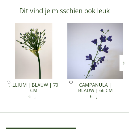
Dit vind je misschien ook leuk
Items van productcarrousel
ALLIUM | BLAUW | 70
CAMPANULA |
CM
BLAUW | 66 CM
€--,--
€--,--