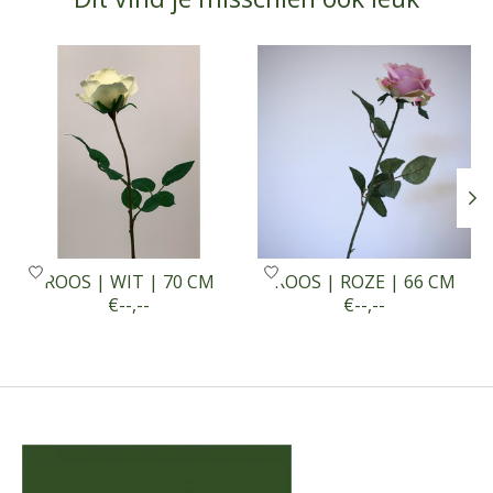
Items van productcarrousel
ROOS | WIT | 70 CM
ROOS | ROZE | 66 CM
€--,--
€--,--