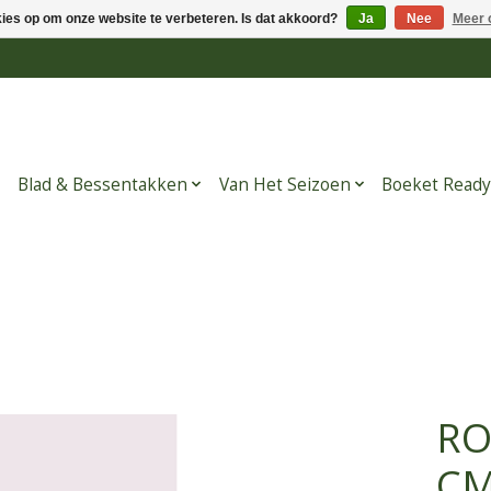
kies op om onze website te verbeteren. Is dat akkoord?
Ja
Nee
Meer 
Blad & Bessentakken
Van Het Seizoen
Boeket Ready
RO
C