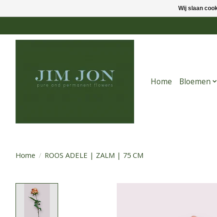
Wij slaan coo
Home
Bloemen
Home
/
ROOS ADELE | ZALM | 75 CM
Product image slideshow Items