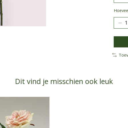
Hoeveel
Toev
Dit vind je misschien ook leuk