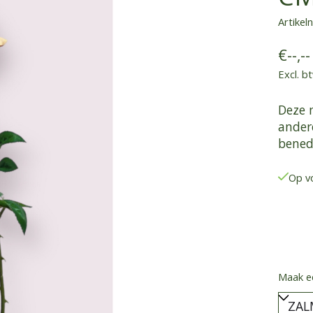
Artike
€--,--
Excl. b
Deze 
andere
bened
Op v
Maak e