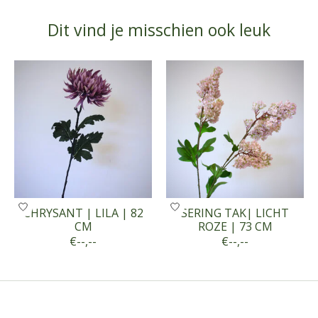
Dit vind je misschien ook leuk
Items van productcarrousel
CHRYSANT | LILA | 82
SERING TAK| LICHT
CM
ROZE | 73 CM
€--,--
€--,--