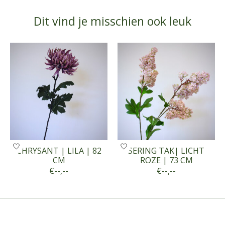
Dit vind je misschien ook leuk
Items van productcarrousel
CHRYSANT | LILA | 82
SERING TAK| LICHT
CM
ROZE | 73 CM
€--,--
€--,--