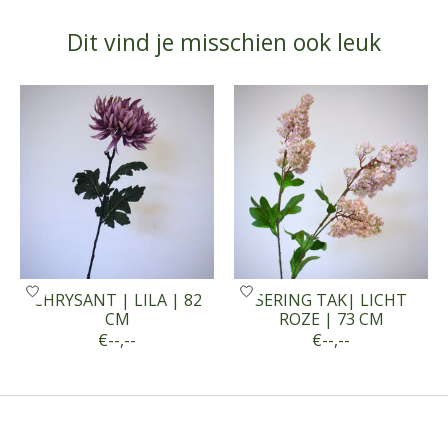
Dit vind je misschien ook leuk
Items van productcarrousel
CHRYSANT | LILA | 82
SERING TAK| LICHT
CM
ROZE | 73 CM
€--,--
€--,--