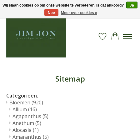
Wij slaan cookies op om onze website te verbeteren. Is dat akkoord?
Ja
Nee
Meer over cookies »
Verlanglijst
Winkelwa
Sitemap
Categorieën:
Bloemen
(920)
Allium
(16)
Agapanthus
(5)
Anethum
(5)
Alocasia
(1)
Amaranthus
(5)