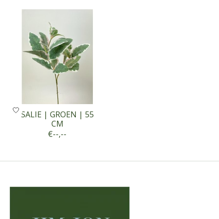
Items van productcarrousel
SALIE | GROEN | 55
CM
€--,--